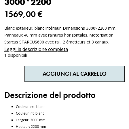
3000*2200
1569,00
€
Blanc extérieur, blanc intérieur. Dimensions 3000×2200 mm.
Panneaux 40 mm avec rainures horizontales. Motorisation
Starcus STARCUS600 avec rail, 2 émetteurs et 3 canaux.
Leggi la descrizione completa
1 disponibili
Porte
de
AGGIUNGI AL CARRELLO
garage
séctionnelle
-
K2
RSS
Descrizione del prodotto
Slick
Design
blanc
Couleur ext: blanc
3000*2200
quantità
Couleur int: blanc
Largeur: 3000 mm
Hauteur: 2200 mm