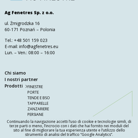
Ag Fenetres Sp. z o.o.
ul. Żmigrodzka 16
60-171 Poznań – Polonia
Tel.:
+48 501 159 023
E-mail:
info@agfenetres.eu
Lun. – Ven.: 08:00 – 16:00
Chi siamo
I nostri partner
Prodotti
FINESTRE
PORTE
TENDE E BSO
TAPPARELLE
ZANZARIERE
PERSIANE
TENDE DA SOLE A BRACCI
Continuando la navigazione accetti l’uso di cookie e tecnologie simili, di
CANCELLI E RECINZIONI
terze parti o meno, l’incrocio con i dati che hai fornito nei moduli del
sito al fine di migliorare la tua esperienza utente e l’utilizzo dello
PORTE DA GARAGE
strumento di analisi del traffico “Google Analytics”.
PERGOLE E TENDE SCHERMANTI