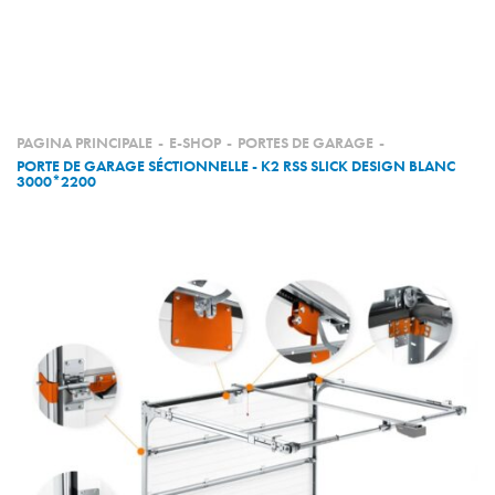
CHI SIAMO
PRODOTTI
LE NOSTRE REALIZZAZIONI
PAGINA PRINCIPALE
-
E-SHOP
-
PORTES DE GARAGE
-
PORTE DE GARAGE SÉCTIONNELLE - K2 RSS SLICK DESIGN BLANC
3000*2200
I NOSTRI PARTNER
DIVENTA PARTNER
NEGOZIO
CONTATTO